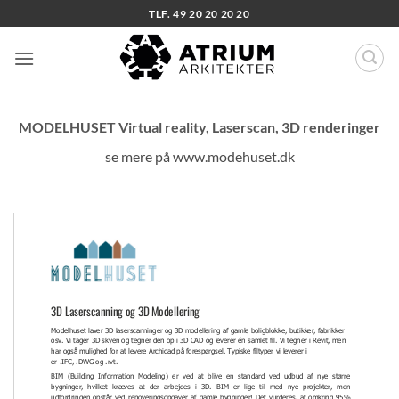
Fortsæt
TLF. 49 20 20 20 20
til
indhold
MODELHUSET Virtual reality, Laserscan, 3D renderinger
se mere på www.modehuset.dk