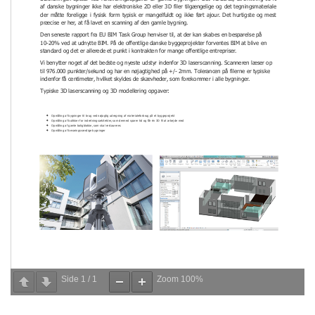
Side
1
/
1
Zoom
100%