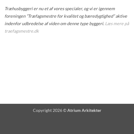
Træhusbyggeri er nu et af vores specialer, og vi er igennem
foreningen ”Træfagsmestre for kvalitet og bæredygtighed” aktive
indenfor udbredelse af viden om denne type byggeri.
Læs mere på
traefagsmestre.dk
Copyright 2026 ©
Atrium Arkitekter