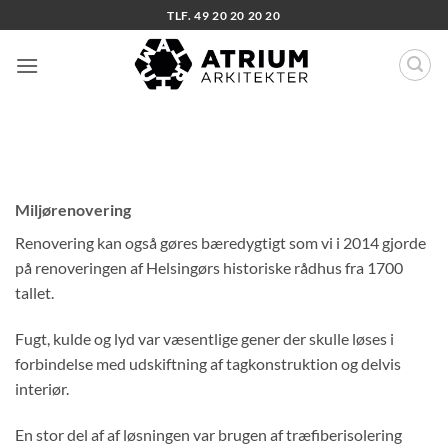
Fortsæt
TLF. 49 20 20 20 20
til
indhold
Miljørenovering
Renovering kan også gøres bæredygtigt som vi i 2014 gjorde
på renoveringen af Helsingørs historiske rådhus fra 1700
tallet.
Fugt, kulde og lyd var væsentlige gener der skulle løses i
forbindelse med udskiftning af tagkonstruktion og delvis
interiør.
En stor del af af løsningen var brugen af træfiberisolering