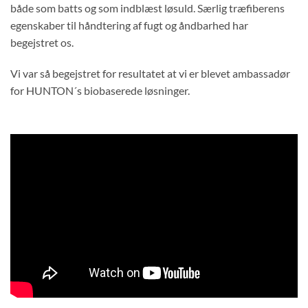
både som batts og som indblæst løsuld. Særlig træfiberens
egenskaber til håndtering af fugt og åndbarhed har
begejstret os.
Vi var så begejstret for resultatet at vi er blevet ambassadør
for HUNTON´s biobaserede løsninger.