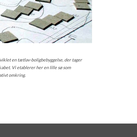
dviklet en tætlav-boligbebyggelse, der tager
bet. Vi etablerer her en lille sø som
tivt omkring.