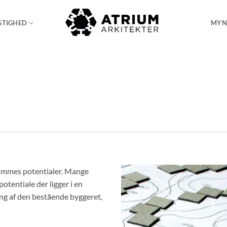
GTIGHED
MYN
ndommes potentialer. Mange
otentiale der ligger i en
ng af den bestående byggeret,