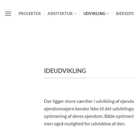
Fortsæt
til
PROJEKTER
ARKITEKTUR
UDVIKLING
BÆREDY
indhold
IDEUDVIKLING
Der ligger store værdier i udvikling af eje
ejendomsejere kender ikke til det udviklingsp
optimering af deres ejendom. Både optimeri
men også mulighed for udvidelse af den.