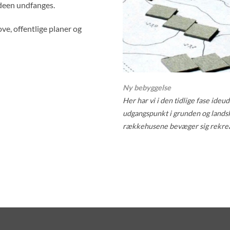
 ideen undfanges.
ove, offentlige planer og
Ny bebyggelse
Her har vi i den tidlige fase ideu
udgangspunkt i grunden og landska
rækkehusene bevæger sig rekrea