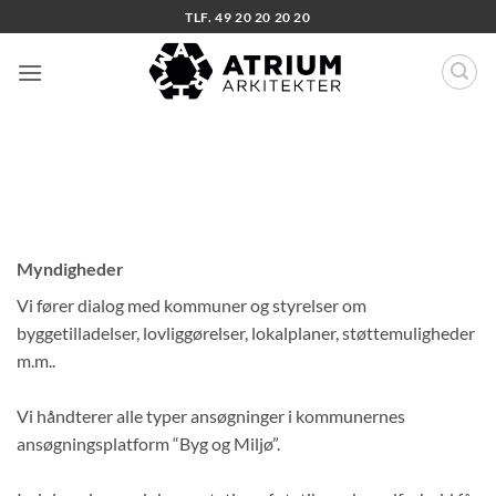
Fortsæt
TLF. 49 20 20 20 20
til
indhold
Myndigheder
Vi fører dialog med kommuner og styrelser om
byggetilladelser, lovliggørelser, lokalplaner, støttemuligheder
m.m..
Vi håndterer alle typer ansøgninger i kommunernes
ansøgningsplatform “Byg og Miljø”.