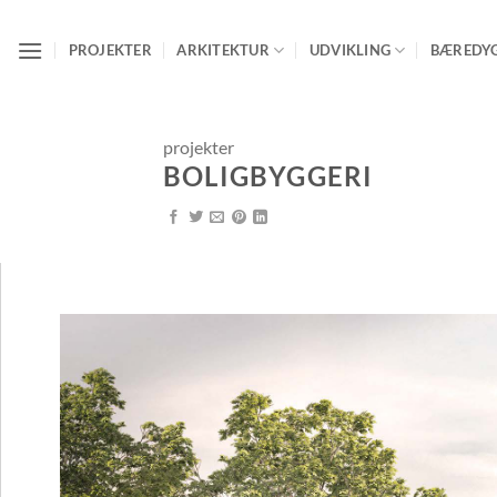
Fortsæt
til
PROJEKTER
ARKITEKTUR
UDVIKLING
BÆREDY
indhold
projekter
BOLIGBYGGERI