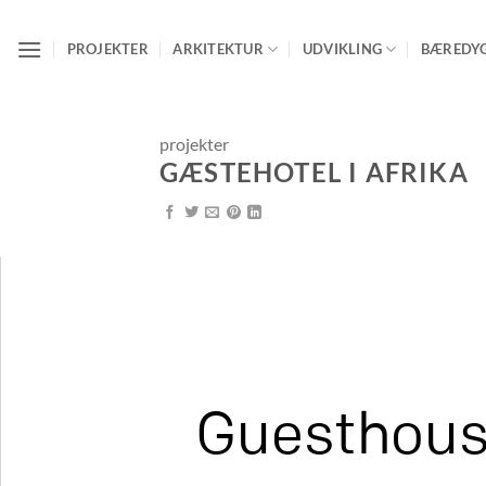
Fortsæt
til
PROJEKTER
ARKITEKTUR
UDVIKLING
BÆREDY
indhold
projekter
GÆSTEHOTEL I AFRIKA