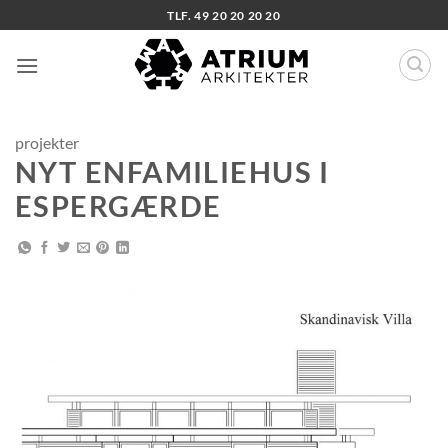
Fortsæt
TLF. 49 20 20 20 20
til
indhold
projekter
NYT ENFAMILIEHUS I
ESPERGÆRDE