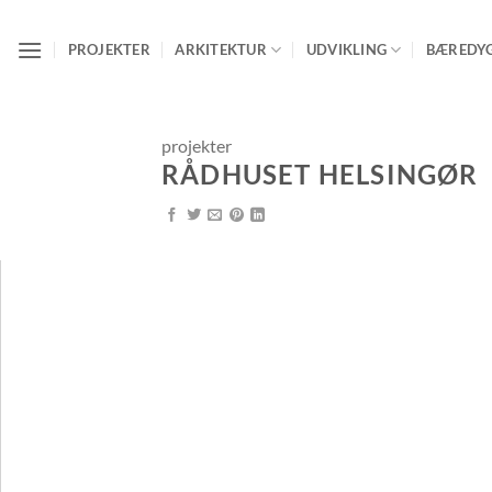
Fortsæt
til
PROJEKTER
ARKITEKTUR
UDVIKLING
BÆREDY
indhold
projekter
RÅDHUSET HELSINGØR