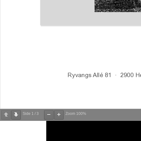
Side
1
/
3
Zoom
100%