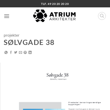
Fortsæt
TLF. 49 20 20 20 20
til
indhold
projekter
SØLVGADE 38