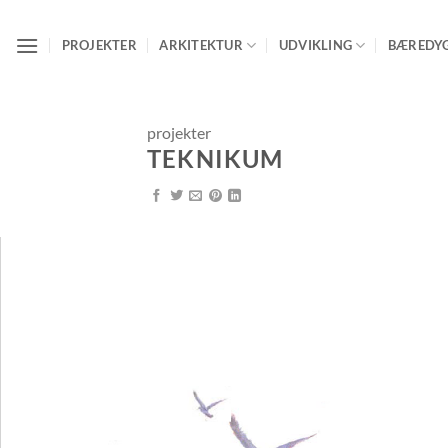
Fortsæt
til
PROJEKTER
ARKITEKTUR
UDVIKLING
BÆREDY
indhold
projekter
TEKNIKUM