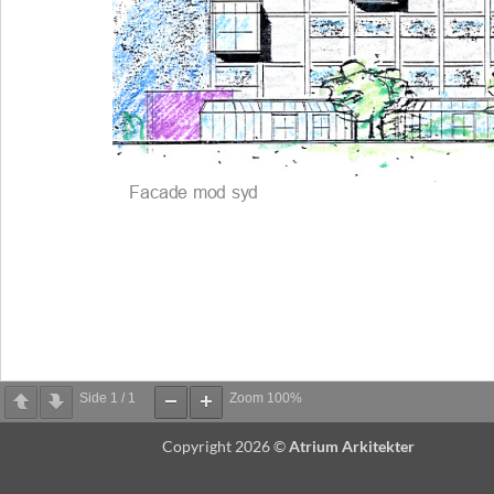
Side
1
/
1
Zoom
100%
Copyright 2026 ©
Atrium Arkitekter