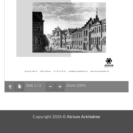
Side
1
/
3
Zoom
100%
Copyright 2026 ©
Atrium Arkitekter