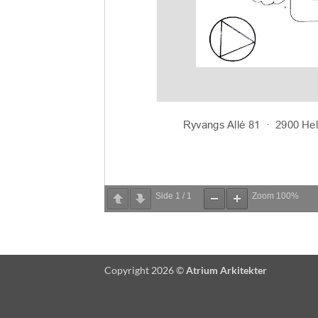
Side
1
/
1
Zoom
100%
Copyright 2026 ©
Atrium Arkitekter