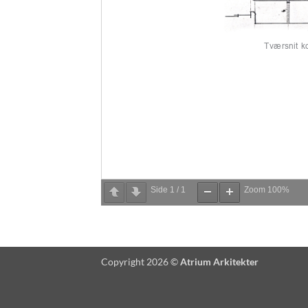
Side
1
/
1
Zoom
100%
Copyright 2026 ©
Atrium Arkitekter